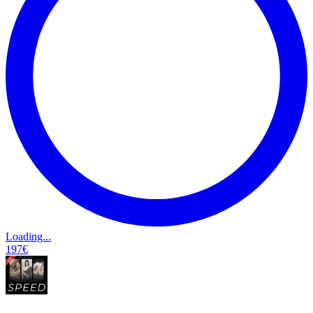
Loading...
197€